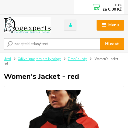
0
ks
za
0,00 Kč
Menu
Hledat
Úvod
Oděvní program pro kynology
Zimní bundy
Women's Jacket -
red
Women's Jacket - red