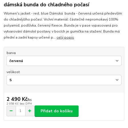
dámská bunda do chladného počasí
Women's jacket - red, blue Dámská bunda - červená určená především
do chladnějšího počasí. Vrchní materiál: částečně nepromokavý 100%
polyamid, podšívka, červený fleece. Bunda je v pase vypasovaná pro
vytvarování dámské postavy, v bocích je gumička na stažení. Bunda má
přední a zadní kapsy určené p...
celý popis
barva
velikost
2 490 Kč
/
ks
2 058 Kč
bez DPH
Přidat do košíku