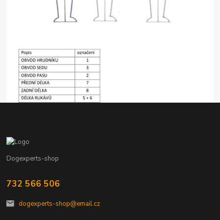
Dogexperts-shop
732 566 506
dogexperts-shop@email.cz