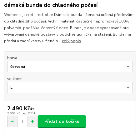
dámská bunda do chladného počasí
Women's jacket - red, blue Dámská bunda - červená určená především
do chladnějšího počasí. Vrchní materiál: částečně nepromokavý 100%
polyamid, podšívka, červený fleece. Bunda je v pase vypasovaná pro
vytvarování dámské postavy, v bocích je gumička na stažení. Bunda má
přední a zadní kapsy určené p...
celý popis
barva
velikost
2 490 Kč
/
ks
2 058 Kč
bez DPH
Přidat do košíku