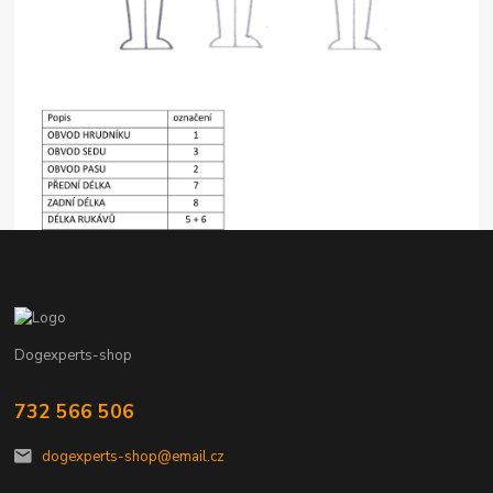
Dogexperts-shop
732 566 506
dogexperts-shop@email.cz