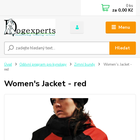
0
ks
za
0,00 Kč
Menu
Hledat
Úvod
Oděvní program pro kynology
Zimní bundy
Women's Jacket -
red
Women's Jacket - red