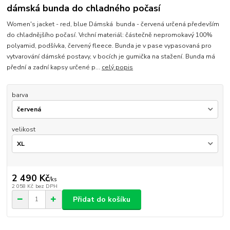
dámská bunda do chladného počasí
Women's jacket - red, blue Dámská bunda - červená určená především
do chladnějšího počasí. Vrchní materiál: částečně nepromokavý 100%
polyamid, podšívka, červený fleece. Bunda je v pase vypasovaná pro
vytvarování dámské postavy, v bocích je gumička na stažení. Bunda má
přední a zadní kapsy určené p...
celý popis
barva
velikost
2 490 Kč
/
ks
2 058 Kč
bez DPH
Přidat do košíku