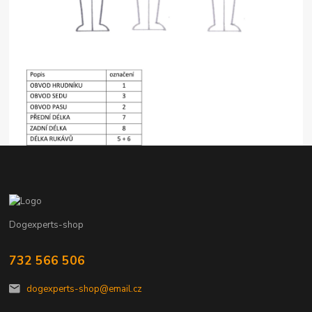
Dogexperts-shop
732 566 506
dogexperts-shop@email.cz