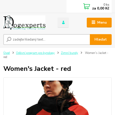
0
ks
za
0,00 Kč
Menu
Hledat
Úvod
Oděvní program pro kynology
Zimní bundy
Women's Jacket -
red
Women's Jacket - red