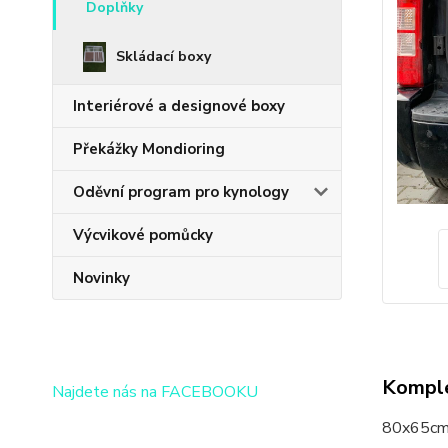
Doplňky
Skládací boxy
Interiérové a designové boxy
Překážky Mondioring
Oděvní program pro kynology
Výcvikové pomůcky
Novinky
Komple
Najdete nás na FACEBOOKU
80x65cm