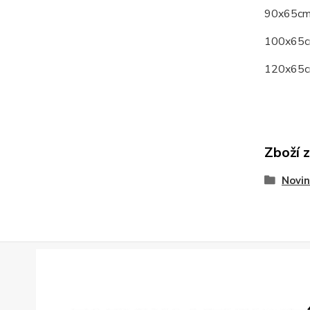
90x65cm
100x65c
120x65c
Zboží 
Novin