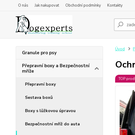
O nás
Jak nakupovat
Obchodní podmínky
Kontakty
Úvod
P
Granule pro psy
Ochr
Přepravní boxy a Bezpečnostní
mříže
TOP prod
Přepravní boxy
Sestava boxů
Boxy s lůžkovou úpravou
Bezpečnostní mříž do auta