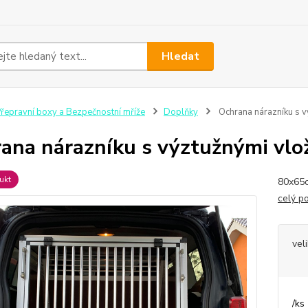
Hledat
řepravní boxy a Bezpečnostní mříže
Doplňky
Ochrana nárazníku s v
ana nárazníku s výztužnými vlož
ukt
80x65c
celý p
vel
/
ks