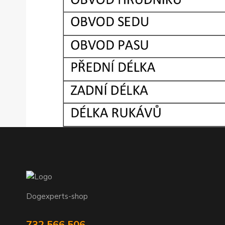
Dogexperts-shop
732 566 506