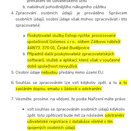
přihlášení do uživatelského účtu
nabídnutí pohodlnějšího nákupního zážitku
Zpracování osobních údajů je prováděno Správcem
osobních údajů, osobní údaje však mohou zpracovávat i tito
zpracovatelé:
Poskytovatel služby Eshop-rychle, provozované
společností Golemos s.r.o., sídlem Zátkovo nábřeží
448/73, 370 01, České Budějovice
Případně další poskytovatelé zpracovatelských
softwarů, služeb a aplikací, které však v současné
době společnost nevyužívá.
Osobní údaje
nebudou
předány mimo území EU.
Souhlas se zpracováním lze vzít kdykoliv zpět, a to
a to
zasláním dopisu, emailu s žádostí o odstranění
.
Vezměte, prosíme, na vědomí, že podle Nařízení máte právo:
vzít souhlas se zpracováním osobních údajů kdykoliv
zpět, toto zpětvzetí bude mít za následek
odstranění
uživatelské registrace z databáze včetně s tím
spojených osobních údajů