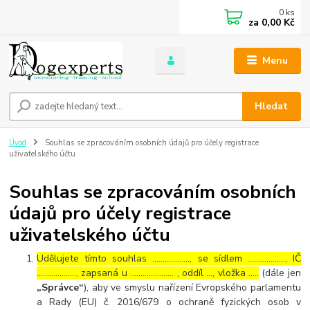
0
ks
za
0,00 Kč
Menu
Hledat
Úvod
Souhlas se zpracováním osobních údajů pro účely registrace
uživatelského účtu
Souhlas se zpracováním osobních
údajů pro účely registrace
uživatelského účtu
Udělujete tímto souhlas ……………..., se sídlem ………………, IČ
………………., zapsaná u ………………… , oddíl …, vložka …..
(dále jen
„Správce“
), aby ve smyslu nařízení Evropského parlamentu
a Rady (EU) č. 2016/679 o ochraně fyzických osob v