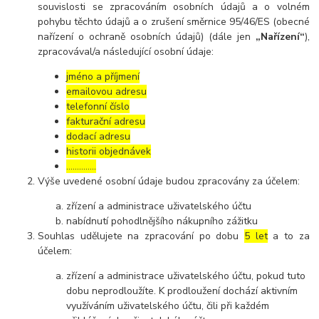
souvislosti se zpracováním osobních údajů a o volném
pohybu těchto údajů a o zrušení směrnice 95/46/ES (obecné
nařízení o ochraně osobních údajů) (dále jen
„Nařízení“
),
zpracovával/a následující osobní údaje:
jméno a příjmení
emailovou adresu
telefonní číslo
fakturační adresu
dodací adresu
historii objednávek
…………..
Výše uvedené osobní údaje budou zpracovány za účelem:
zřízení a administrace uživatelského účtu
nabídnutí pohodlnějšího nákupního zážitku
Souhlas udělujete na zpracování po dobu
5 let
a to za
účelem:
zřízení a administrace uživatelského účtu, pokud tuto
dobu neprodloužíte. K prodloužení dochází aktivním
využíváním uživatelského účtu, čili při každém