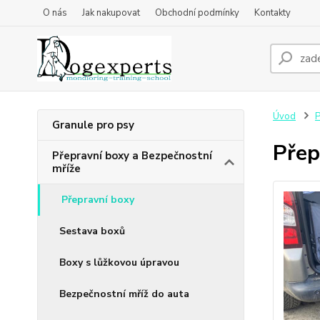
O nás
Jak nakupovat
Obchodní podmínky
Kontakty
Úvod
P
Granule pro psy
Přep
Přepravní boxy a Bezpečnostní
mříže
Přepravní boxy
Sestava boxů
Boxy s lůžkovou úpravou
Bezpečnostní mříž do auta