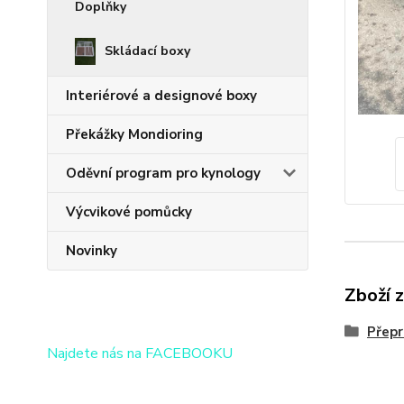
Doplňky
Skládací boxy
Interiérové a designové boxy
Překážky Mondioring
Oděvní program pro kynology
Výcvikové pomůcky
Novinky
Zboží 
Přepr
Najdete nás na FACEBOOKU