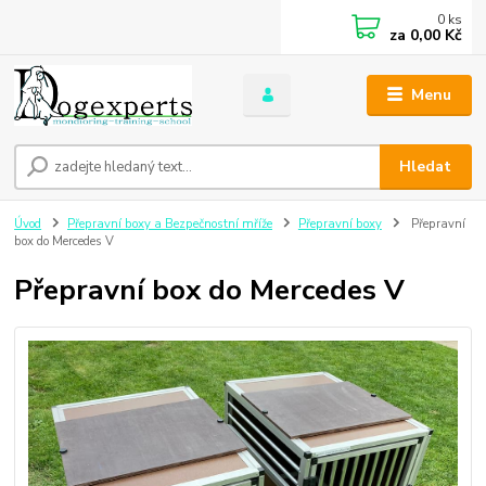
0
ks
za
0,00 Kč
Menu
Hledat
Úvod
Přepravní boxy a Bezpečnostní mříže
Přepravní boxy
Přepravní
box do Mercedes V
Přepravní box do Mercedes V