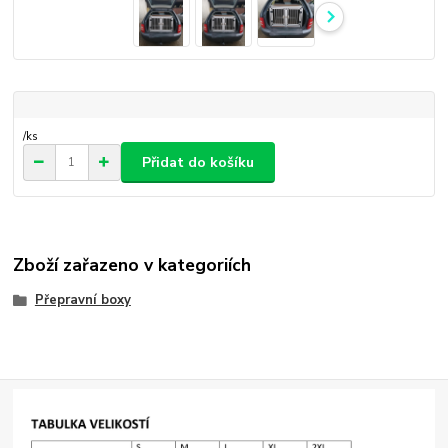
/
ks
Přidat do košíku
Zboží zařazeno v kategoriích
Přepravní boxy