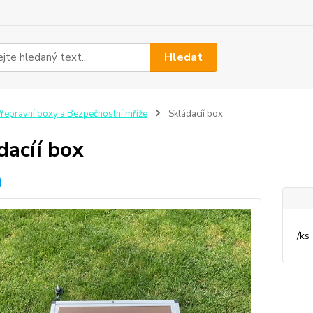
Hledat
řepravní boxy a Bezpečnostní mříže
Skládacíí box
dacíí box
/
ks