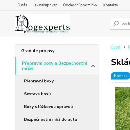
O nás
Jak nakupovat
Obchodní podmínky
Kontakty
Úvod
P
Granule pro psy
Sklá
Přepravní boxy a Bezpečnostní
mříže
Novinka
Přepravní boxy
Sestava boxů
Boxy s lůžkovou úpravou
Bezpečnostní mříž do auta