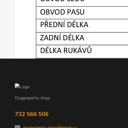
Dogexperts-shop
732 566 506
dogexperts-shop@email.cz