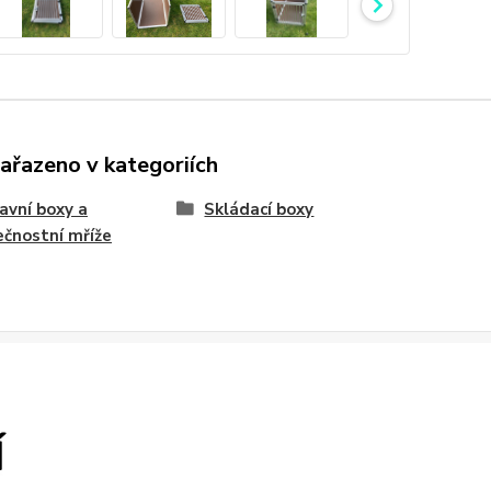
zařazeno v kategoriích
avní boxy a
Skládací boxy
čnostní mříže