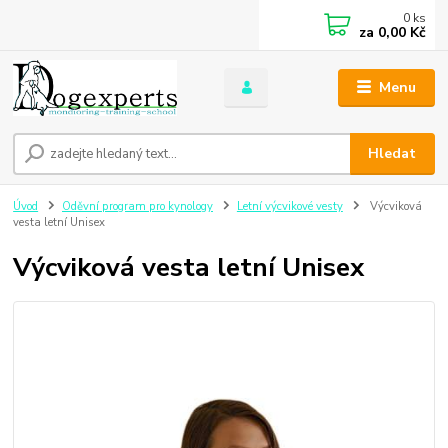
0
ks
za
0,00 Kč
Menu
Hledat
Úvod
Oděvní program pro kynology
Letní výcvikové vesty
Výcviková
vesta letní Unisex
Výcviková vesta letní Unisex