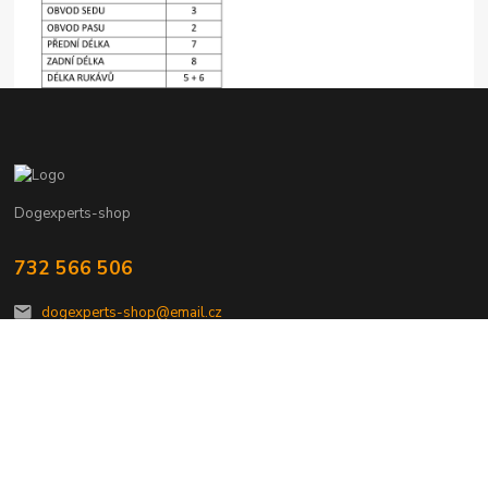
Dogexperts-shop
732 566 506
dogexperts-shop@email.cz
Vytvořeno na
Eshop-rychle.cz