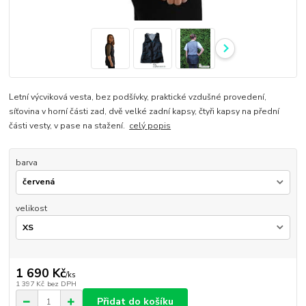
Letní výcviková vesta, bez podšívky, praktické vzdušné provedení,
síťovina v horní části zad, dvě velké zadní kapsy, čtyři kapsy na přední
části vesty, v pase na stažení.
celý popis
barva
velikost
1 690 Kč
/
ks
1 397 Kč
bez DPH
Přidat do košíku