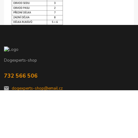
Dogexperts-shop
732 566 506
dogexperts-shop@email.cz
Vytvořeno na
Eshop-rychle.cz