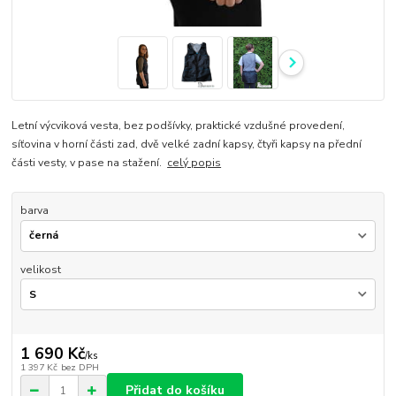
Letní výcviková vesta, bez podšívky, praktické vzdušné provedení,
síťovina v horní části zad, dvě velké zadní kapsy, čtyři kapsy na přední
části vesty, v pase na stažení.
celý popis
barva
velikost
1 690 Kč
/
ks
1 397 Kč
bez DPH
Přidat do košíku