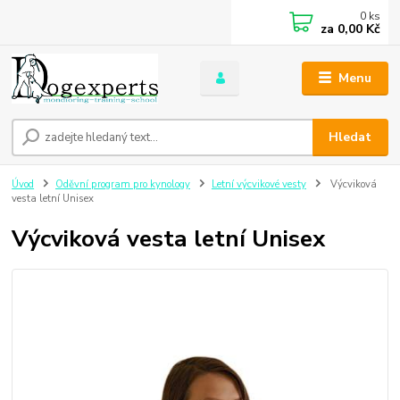
0
ks
za
0,00 Kč
Menu
Hledat
Úvod
Oděvní program pro kynology
Letní výcvikové vesty
Výcviková
vesta letní Unisex
Výcviková vesta letní Unisex