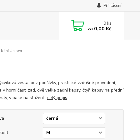
Přihlášení
0
ks
za
0,00 Kč
letní Unisex
výcviková vesta, bez podšívky, praktické vzdušné provedení,
a v horní části zad, dvě velké zadní kapsy, čtyři kapsy na přední
esty, v pase na stažení.
celý popis
va
ikost