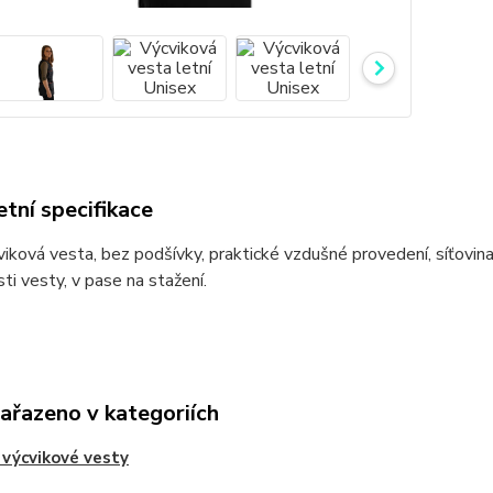
tní specifikace
viková vesta, bez podšívky, praktické vzdušné provedení, síťovina 
sti vesty, v pase na stažení.
zařazeno v kategoriích
 výcvikové vesty