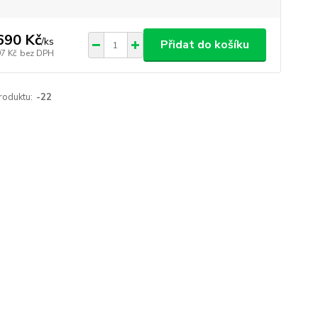
690 Kč
/
ks
Přidat do košíku
97 Kč
bez DPH
roduktu:
-22