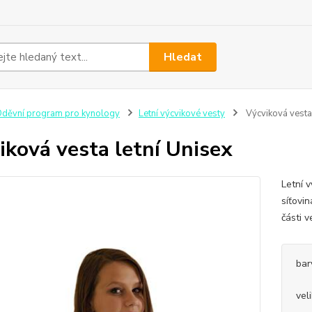
Hledat
děvní program pro kynology
Letní výcvikové vesty
Výcviková vesta 
iková vesta letní Unisex
Letní 
síťovin
části v
bar
vel