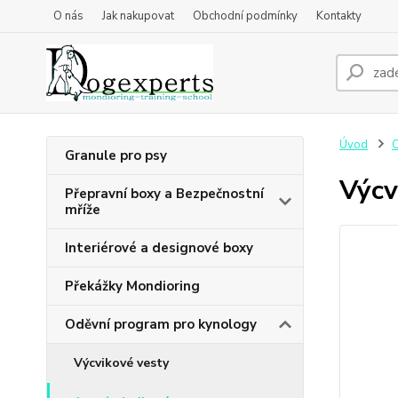
O nás
Jak nakupovat
Obchodní podmínky
Kontakty
Úvod
O
Granule pro psy
Výcv
Přepravní boxy a Bezpečnostní
mříže
Interiérové a designové boxy
Překážky Mondioring
Oděvní program pro kynology
Výcvikové vesty