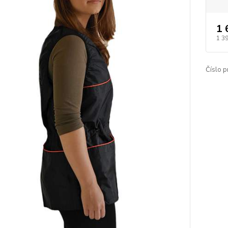
1 
1 3
Číslo p