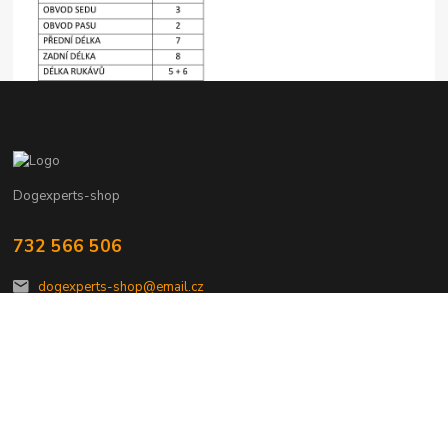
Dogexperts-shop
732 566 506
dogexperts-shop@email.cz
Vytvořeno na
Eshop-rychle.cz