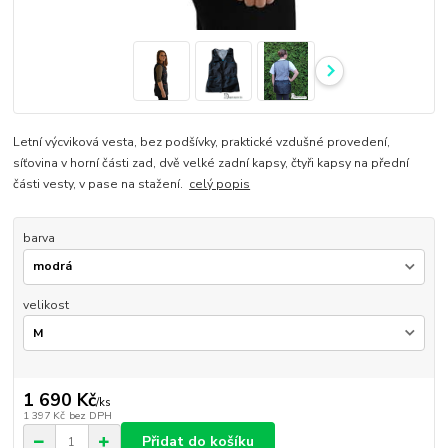
Letní výcviková vesta, bez podšívky, praktické vzdušné provedení,
síťovina v horní části zad, dvě velké zadní kapsy, čtyři kapsy na přední
části vesty, v pase na stažení.
celý popis
barva
velikost
1 690 Kč
/
ks
1 397 Kč
bez DPH
Přidat do košíku