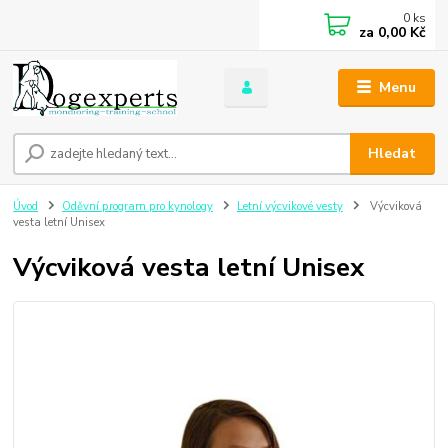
0
ks
za
0,00 Kč
Menu
Hledat
Úvod
Oděvní program pro kynology
Letní výcvikové vesty
Výcviková
vesta letní Unisex
Výcviková vesta letní Unisex