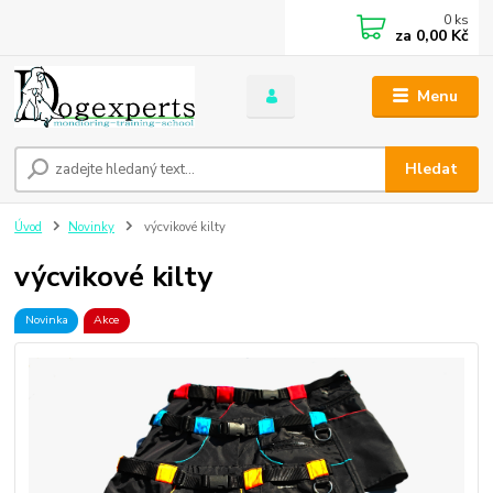
0
ks
za
0,00 Kč
Menu
Hledat
Úvod
Novinky
výcvikové kilty
výcvikové kilty
Novinka
Akce