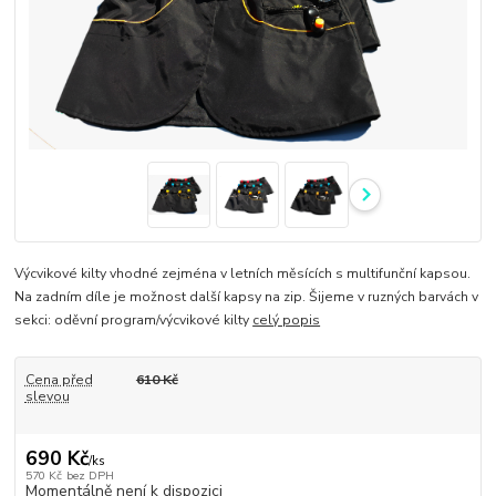
Výcvikové kilty vhodné zejména v letních měsících s multifunční kapsou.
Na zadním díle je možnost další kapsy na zip. Šijeme v ruzných barvách v
sekci: oděvní program/výcvikové kilty
celý popis
Cena před
610 Kč
slevou
690 Kč
/
ks
570 Kč
bez DPH
Momentálně není k dispozici