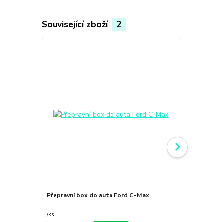
Související zboží
2
TOP produkt
Přepravní box do auta Ford C-Max
Ochrana nára
skládací
/
ks
/
ks