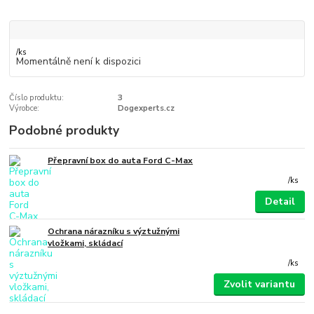
/
ks
Momentálně není k dispozici
Číslo produktu:
3
Výrobce:
Dogexperts.cz
Podobné produkty
Přepravní box do auta Ford C-Max
/
ks
Detail
Ochrana nárazníku s výztužnými
vložkami, skládací
/
ks
Zvolit variantu