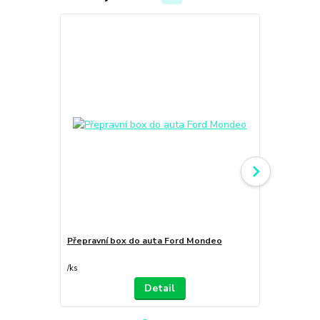
Přepravní box do auta Ford Mondeo
Bezpečnostn
(varianta2)
/
ks
/
ks
Detail