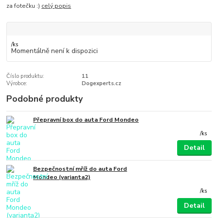
za fotečku :)
celý popis
/
ks
Momentálně není k dispozici
Číslo produktu:
11
Výrobce:
Dogexperts.cz
Podobné produkty
Přepravní box do auta Ford Mondeo
/
ks
Detail
Bezpečnostní mříž do auta Ford
Mondeo (varianta2)
/
ks
Detail