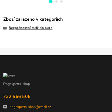
Zboží zařazeno v kategoriích
Bezpečnostní mříž do auta
Dogexperts-shop
732 566 506
dogexperts-shop@email.cz