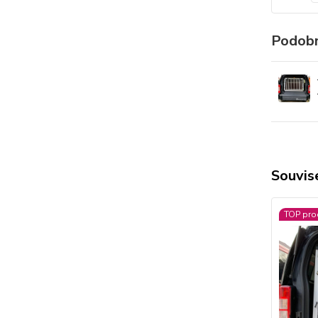
Podobn
Souvise
TOP pro