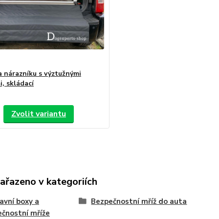
 nárazníku s výztužnými
i, skládací
Zvolit variantu
zařazeno v kategoriích
avní boxy a
Bezpečnostní mříž do auta
čnostní mříže