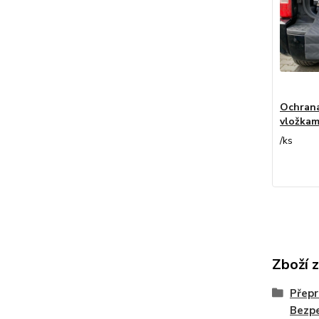
Ochrana
vložkam
/
ks
Zboží 
Přepr
Bezpe