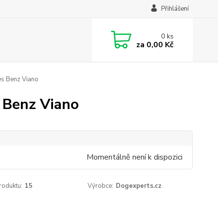
Přihlášení
0
ks
za
0,00 Kč
es Benz Viano
 Benz Viano
Momentálně není k dispozici
roduktu:
15
Výrobce:
Dogexperts.cz