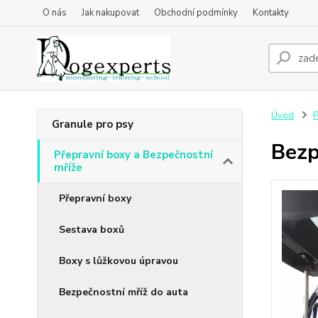
O nás
Jak nakupovat
Obchodní podmínky
Kontakty
Úvod
P
Granule pro psy
Bezp
Přepravní boxy a Bezpečnostní
mříže
Přepravní boxy
Sestava boxů
Boxy s lůžkovou úpravou
Bezpečnostní mříž do auta