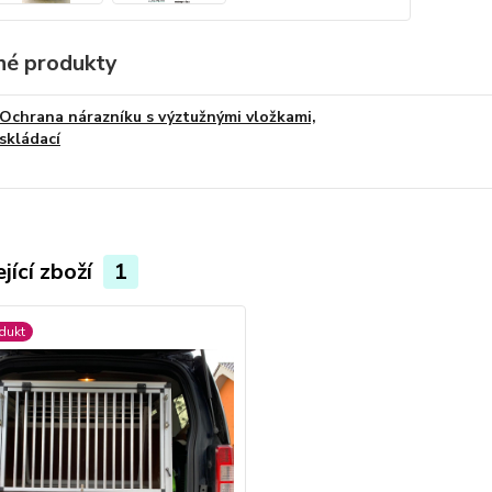
é produkty
Ochrana nárazníku s výztužnými vložkami,
skládací
jící zboží
1
dukt