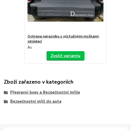
Ochrana nárazníku s výztužnými vložkami,
skládací
/
ks
Zvolit variantu
Zboží zařazeno v kategoriích
Přepravní boxy a Bezpečnostní mříže
Bezpečnostní mříž do auta