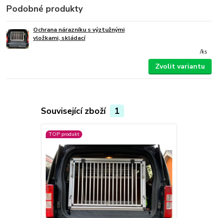
Podobné produkty
Ochrana nárazníku s výztužnými
vložkami, skládací
/
ks
Zvolit variantu
Související zboží
1
TOP produkt