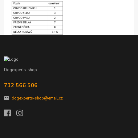
Dogexperts-shop
732 566 506
dogexperts-shop@email.cz