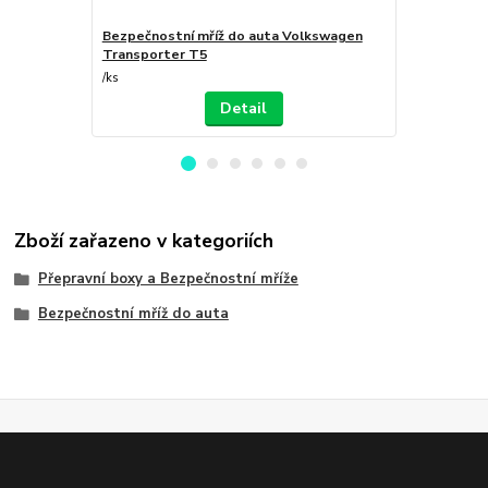
Bezpečnostní mříž do auta Volkswagen
Lůžková se
Transporter T5
Transporte
/
ks
/
ks
Detail
Zboží zařazeno v kategoriích
Přepravní boxy a Bezpečnostní mříže
Bezpečnostní mříž do auta