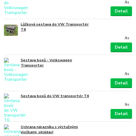
/
ks
Detail
Lůžková sestava do VW Transportér
T6
/
ks
Detail
Sestava boxů - Volkswagen
Transporter
/
ks
Detail
Sestava boxů do VW transportér T6
/
ks
Detail
Ochrana nárazníku s výztužnými
vložkami, skládací