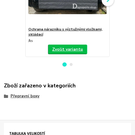
Ochrana nárazníku s výztužnými vložkami,
Bezpečnostn
skládací
/
ks
/
ks
Zvolit variantu
Zboží zařazeno v kategoriích
Přepravní boxy