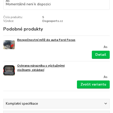
/
ks
Momentálně není k dispozici
Číslo produktu:
5
Výrobce:
Dogexperts.cz
Podobné produkty
Bezpečnostní mříž do auta Ford Focus
/
ks
Detail
Ochrana nárazníku s výztužnými
vložkami, skládací
/
ks
Zvolit variantu
Kompletní specifikace