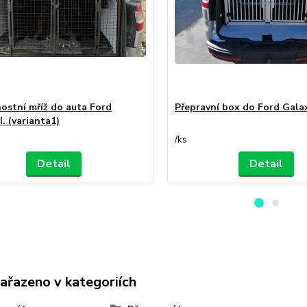
ostní mříž do auta Ford
Přepravní box do Ford Gala
I. (varianta1)
/
ks
Detail
Detail
zařazeno v kategoriích