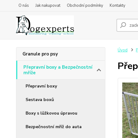
O nás
Jak nakupovat
Obchodní podmínky
Kontakty
Úvod
P
Granule pro psy
Přep
Přepravní boxy a Bezpečnostní
mříže
Přepravní boxy
Sestava boxů
Boxy s lůžkovou úpravou
Bezpečnostní mříž do auta