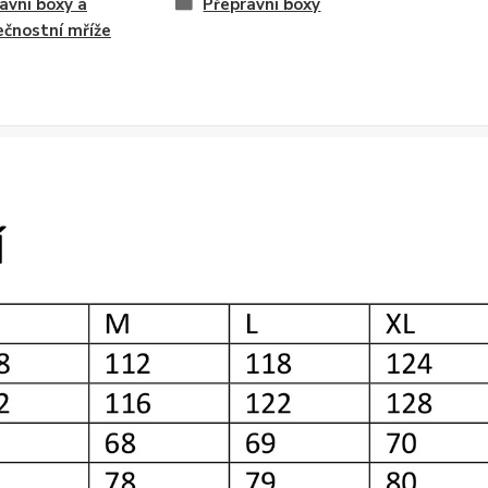
avní boxy a
Přepravní boxy
čnostní mříže