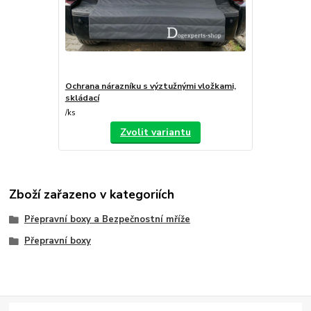
Ochrana nárazníku s výztužnými vložkami,
skládací
/
ks
Zvolit variantu
Zboží zařazeno v kategoriích
Přepravní boxy a Bezpečnostní mříže
Přepravní boxy