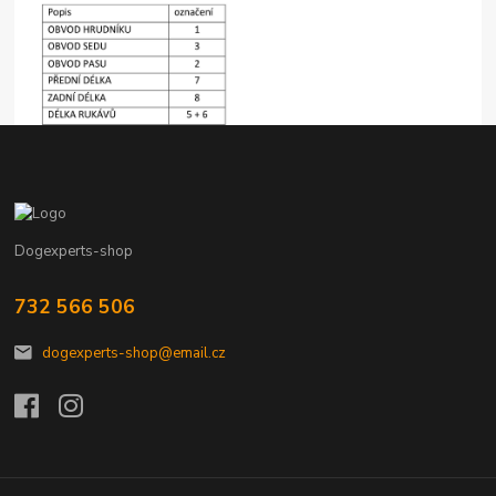
Dogexperts-shop
732 566 506
dogexperts-shop@email.cz