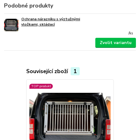
Podobné produkty
Ochrana nárazníku s výztužnými
vložkami, skládací
/
ks
Zvolit variantu
Související zboží
1
TOP produkt