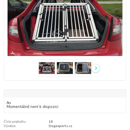
/
ks
Momentálně není k dispozici
Číslo produktu:
18
Výrobce:
Dogexperts.cz