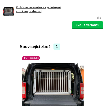
Ochrana nárazníku s výztužnými
vložkami, skládací
/
ks
Zvolit variantu
Související zboží
1
TOP produkt