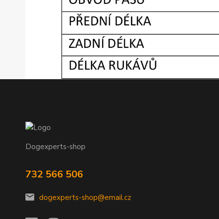
Dogexperts-shop
732 566 506
dogexperts-shop@email.cz