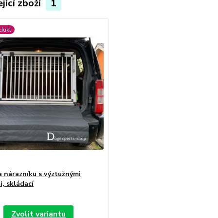
jící zboží
1
dukt
 nárazníku s výztužnými
i, skládací
Zvolit variantu