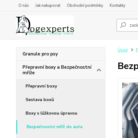
O nás
Jak nakupovat
Obchodní podmínky
Kontakty
Úvod
P
Granule pro psy
Bezp
Přepravní boxy a Bezpečnostní
mříže
Přepravní boxy
Sestava boxů
Boxy s lůžkovou úpravou
Bezpečnostní mříž do auta