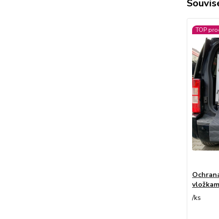
Souvise
TOP pro
Ochrana
vložkam
/
ks