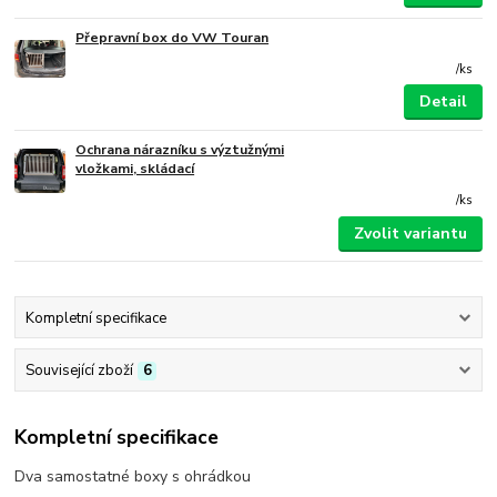
Přepravní box do VW Touran
/
ks
Detail
Ochrana nárazníku s výztužnými
vložkami, skládací
/
ks
Zvolit variantu
Kompletní specifikace
Související zboží
6
Kompletní specifikace
Dva samostatné boxy s ohrádkou