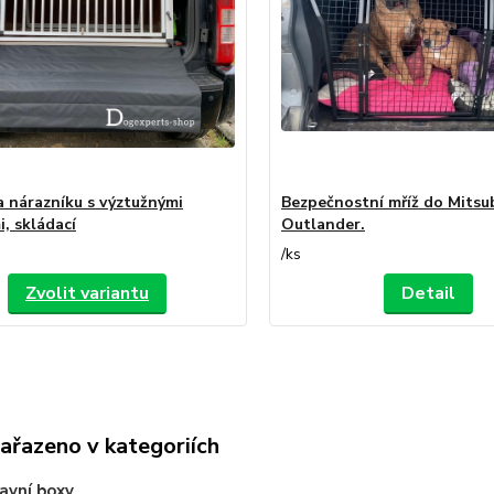
 nárazníku s výztužnými
Bezpečnostní mříž do Mitsu
i, skládací
Outlander.
/
ks
Zvolit variantu
Detail
zařazeno v kategoriích
avní boxy