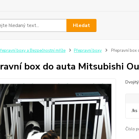
Hledat
řepravní boxy a Bezpečnostní mříže
Přepravní boxy
Přepravní box d
ravní box do auta Mitsubishi O
Dvojit
/
ks
Číslo p