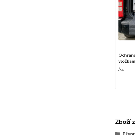
Ochrana
vložkam
/
ks
Zboží 
Přepr