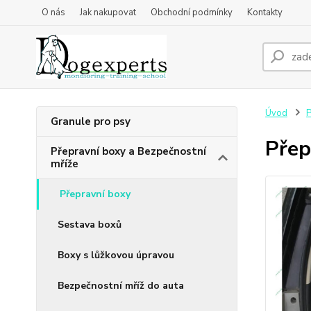
O nás
Jak nakupovat
Obchodní podmínky
Kontakty
Úvod
P
Granule pro psy
Přep
Přepravní boxy a Bezpečnostní
mříže
Přepravní boxy
Sestava boxů
Boxy s lůžkovou úpravou
Bezpečnostní mříž do auta