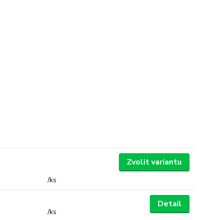
Zvolit variantu
/
ks
Detail
/
ks