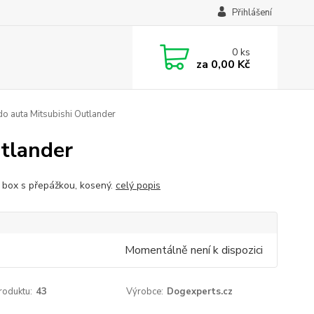
Přihlášení
0
ks
za
0,00 Kč
o auta Mitsubishi Outlander
utlander
ý box s přepážkou, kosený.
celý popis
Momentálně není k dispozici
roduktu:
43
Výrobce:
Dogexperts.cz