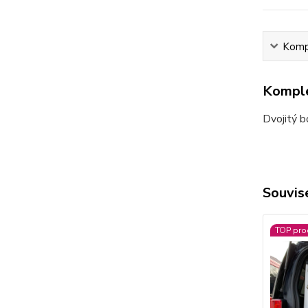
Kompl
Komple
Dvojitý b
Souvise
TOP pro