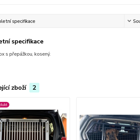
etní specifikace
Sou
tní specifikace
ox s přepážkou, kosený.
jící zboží
2
dukt